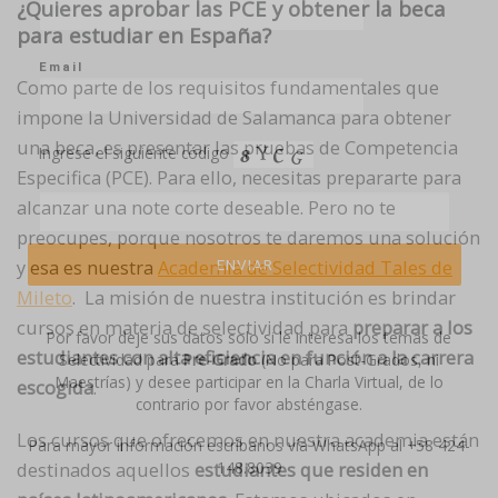
¿Quieres aprobar las PCE y obtener la beca
para estudiar en España?
Email
Como parte de los requisitos fundamentales que
impone la Universidad de Salamanca para obtener
una beca, es presentar las pruebas de Competencia
Ingrese el siguiente código
Especifica (PCE). Para ello, necesitas prepararte para
alcanzar una note corte deseable. Pero no te
preocupes, porque nosotros te daremos una solución
y esa es nuestra
Academia de Selectividad Tales de
Mileto
. La misión de nuestra institución es brindar
cursos en materia de selectividad para
preparar a los
Por favor deje sus datos solo si le interesa los temas de
estudiantes con alta eficiencia en función a la carrera
Selectividad para
Pre-Grado
(No para Post-Grados, ni
Maestrías) y desee participar en la Charla Virtual, de lo
escogida
.
contrario por favor absténgase.
Los cursos que ofrecemos en nuestra academia están
Para mayor información escríbanos vía WhatsApp al +58 424-
destinados aquellos
estudiantes que residen en
148.8039