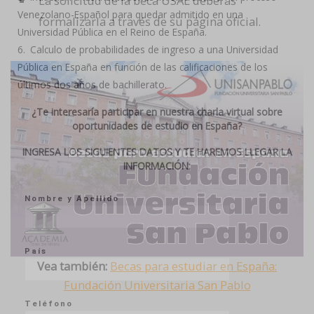
La solicitud de la beca USAL deberás
Venezolano-Español para quedar admitido en una
formalizarla a través de su página oficial.
Universidad Pública en el Reino de España.
Calculo de probabilidades de ingreso a una Universidad
Pública en España en función de las calificaciones de los
últimos dos años de bachillerato.
¿Te interesaría participar en nuestra charla virtual sobre
oportunidades de estudio en España?
INGRESA LOS SIGUIENTES DATOS Y TE HAREMOS LLEGAR LA
INFORMACIÓN:
Nombre y Apellido
País
Vea también:
Becas para estudiar en España:
Fundación Universitaria San Pablo
Teléfono