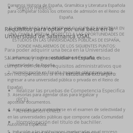
Daremos Historia de España, Gramática y Literatura Española
Seguro médico.
para completar todos los criterios de admisión en el Reino de
España.
Requisitos para optar por una beca en la
EL PRIMER PASO PARA RESERVAR SU CUPO ES PARTICIPAR EN
UNA CHARLA VIRTUAL RESPECTO A LAS OPORTUNIDADES DE
Universidad de Salamanca USAL
ESTUDIOS EN LAS UNIVERSIDADES PÚBLICAS DE ESPAÑA,
DONDE HABLAREMOS DE LOS SIGUIENTES PUNTOS:
Para poder adquirir una beca en la Universidad de
Salamanca, y lograr
estudiar en España
, debes
Información sobre posibilidades de estudio en
Universidades de España.
cumplir con ciertos requisitos administrativos que
Homologación en España (requisito obligatorio para
son indispensables si eres
estudiante extranjero
:
ingresar a una universidad pública o privada en el Reino de
España).
Realizar las pruebas de Competencia Especifica
Asesorías para agendar citas para legalizar y
(PCE).
apostillar documentos.
Asesorías para matricularse en el examen de selectividad y
Acreditación UNED.
en las universidades públicas que compone cada Comunidad
Homologación del título de bachiller.
Autónoma Española.
Inducción a las Instituciones involucradas en el proceso