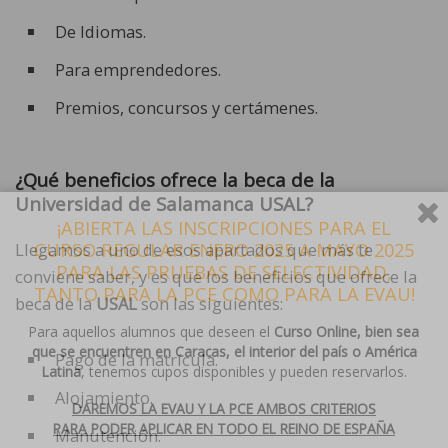
De Idiomas.
Para emprendedores.
Premios, concursos y certámenes.
¿Qué beneficios ofrece la beca de la
Universidad de Salamanca USAL?
¡ABIERTA LAS INSCRIPCIONES PARA EL
CURSO REGULAR ENERO 2025 A MAYO 2025
Llegamos a uno de esos apartados que más te
PARA LAS PRUEBAS DE SELECTIVIDAD,
conviene saber, y es que los beneficios que ofrece la
TANTO PARA LA PCE COMO PARA LA EVAU!
beca de la
USAL
son las siguientes:
Para aquellos alumnos que deseen el
Curso Online, bien sea
que se encuentren en Caracas, el interior del país o América
Pago de la matrícula.
Latina
, tenemos cupos disponibles y pueden reservarlos.
Alojamiento.
DAREMOS LA EVAU Y LA PCE AMBOS CRITERIOS
PARA PODER APLICAR EN TODO EL REINO DE ESPAÑA
Manutención.