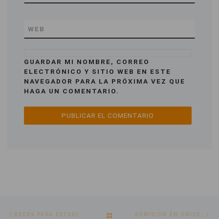
WEB
GUARDAR MI NOMBRE, CORREO
ELECTRÓNICO Y SITIO WEB EN ESTE
NAVEGADOR PARA LA PRÓXIMA VEZ QUE
HAGA UN COMENTARIO.
Post
Previous
Ne
BACK
BECAS PARA ESTUDIAR EN ESPAÑA: FUNDACIÓN UNIVERSITARIA SAN PABLO
ADMISIÓN EN UNIVERSIDAD PRIVADA EN ESPAÑA: IE UNIVERSITY