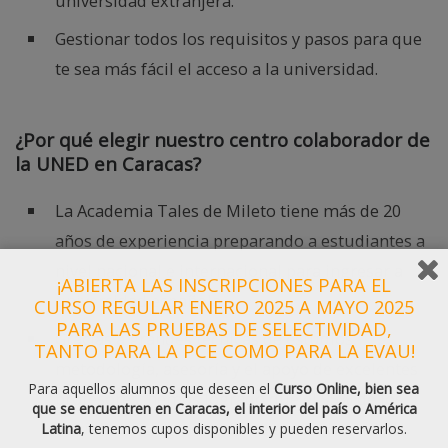
universidad extranjera.
Gestionar todos los requisitos y pasos para que
te sea más fácil el acceso a la universidad.
¿Por qué elegir nuestro centro colaborador de
la UNED en Caracas?
La Academia Tales de Mileto tiene más de 20
años de experiencia preparando a estudiantes a
nivel nacional e internacional para ingresar a
¡ABIERTA LAS INSCRIPCIONES PARA EL
universidad española.
CURSO REGULAR ENERO 2025 A MAYO 2025
PARA LAS PRUEBAS DE SELECTIVIDAD,
Gracias a grandes técnicas de estudios,
TANTO PARA LA PCE COMO PARA LA EVAU!
metodología, asesoría y el apoyo de excelentes
Para aquellos alumnos que deseen el
Curso Online, bien sea
profesores, hemos logrado que el 95% de los
que se encuentren en Caracas, el interior del país o América
estudiantes logre acceder a una universidad
Latina
, tenemos cupos disponibles y pueden reservarlos.