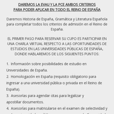
española.
DAREMOS LA EVAU Y LA PCE AMBOS CRITERIOS
PARA PODER APLICAR EN TODO EL REINO DE ESPAÑA
Somos una guía completa para todos los
Daremos Historia de España, Gramática y Literatura Española
estudiantes que desean ser parte de nuestra
para completar todos los criterios de admisión en el Reino de
academia, ya que no solo seremos colabores de
España.
la UNED, sino que además, te preparamos en
EL PRIMER PASO PARA RESERVAR SU CUPO ES PARTICIPAR EN
selectividad, te ayudamos a tramitar toda la
UNA CHARLA VIRTUAL RESPECTO A LAS OPORTUNIDADES DE
ESTUDIOS EN LAS UNIVERSIDADES PÚBLICAS DE ESPAÑA,
parte legal y te asesoramos en todo lo referente
DONDE HABLAREMOS DE LOS SIGUIENTES PUNTOS:
a tu estadía en España.
Información sobre posibilidades de estudio en
Universidades de España.
Homologación en España (requisito obligatorio para
ingresar a una universidad pública o privada en el Reino de
España).
Asesorías para agendar citas para legalizar y
apostillar documentos.
Asesorías para matricularse en el examen de selectividad y