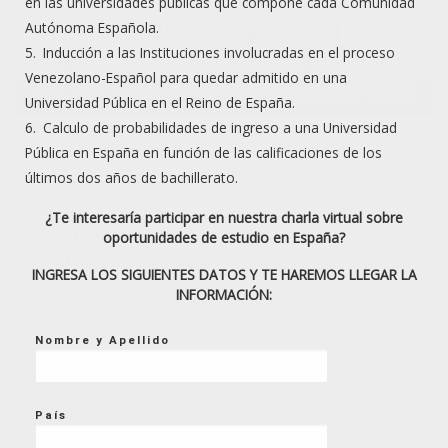
en las universidades públicas que compone cada Comunidad
Autónoma Española.
Inducción a las Instituciones involucradas en el proceso
Venezolano-Español para quedar admitido en una
Universidad Pública en el Reino de España.
Calculo de probabilidades de ingreso a una Universidad
Pública en España en función de las calificaciones de los
Véase también:
Academia de selectividad con
últimos dos años de bachillerato.
convenio UNED Caracas, Venezuela
¿Te interesaría participar en nuestra charla virtual sobre
¿Eres de Caracas? ¿Necesitas ayuda con los
oportunidades de estudio en España?
trámites de la UNED?
INGRESA LOS SIGUIENTES DATOS Y TE HAREMOS LLEGAR LA
INFORMACIÓN:
Ya no tienes que ajetrearte, déjanos ayudarte en
todos los trámites de la UNED, nuestra Academia
Nombre y Apellido
Tales de Mileto te espera, solo escríbenos a través de
estas vías de contacto y te atenderemos con gusto:
País
Página de contacto:
Da clic aquí
.