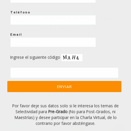
Correo
Teléfono
electrónico:
talesdemileto@legalizaloya.com
.
Teléfono:
+58 424 148.80.39
.
Email
WhatsApp:
Da clic aquí
Ingrese el siguiente código
TAMBIÉN TE PUEDE INTERESAR
Por favor deje sus datos solo si le interesa los temas de
Selectividad para
Pre-Grado
(No para Post-Grados, ni
Maestrías) y desee participar en la Charla Virtual, de lo
contrario por favor absténgase.