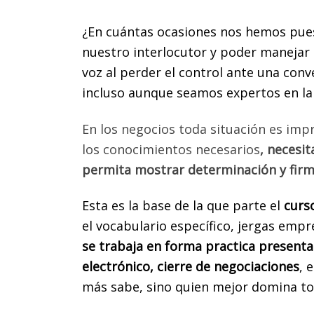
¿En cuántas ocasiones nos hemos pues
nuestro interlocutor y poder manejar l
voz al perder el control ante una con
incluso aunque seamos expertos en la
Daremo
En los negocios toda situación es imp
EL PR
los conocimientos necesarios
, necesi
V
permita mostrar determinación y fir
UN
Esta es la base de la que parte el
curs
Info
el vocabulario específico, jergas empr
Homo
se trabaja en forma practica presentac
univers
electrónico, cierre de negociaciones
,
e
Ases
más sabe, sino quien mejor domina to
Ases