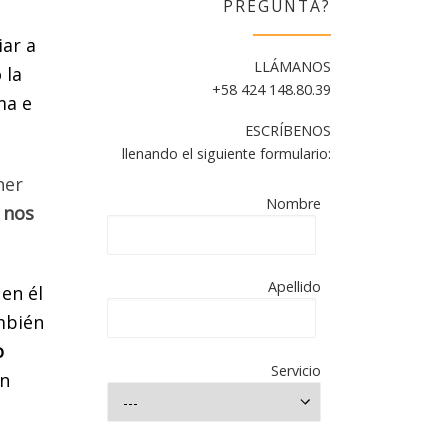
PREGUNTA?
ar a
LLÁMANOS
 la
+58 424 148.80.39
ma e
ESCRÍBENOS
mpletar
llenando el siguiente formulario:
ner
CHARLA
Nombre
 nos
AS
LOS
Apellido
 en él
aña.
ambién
o
Servicio
en