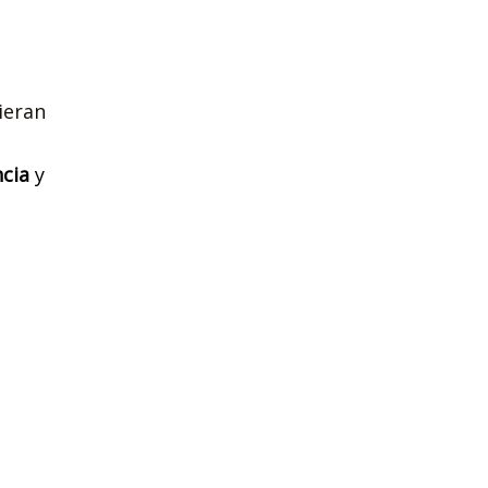
ieran
cia
y