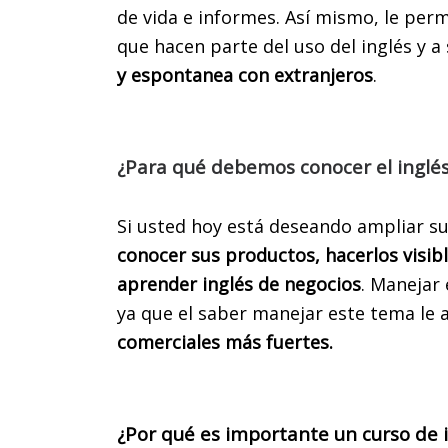
de vida e informes
. Así mismo,
le perm
que hacen parte del uso del inglés y a
y espontanea con extranjeros
.
¿Para qué debemos conocer el inglés
¡A
Si usted hoy está deseando ampliar su
E
conocer sus productos, hacerlos visibl
aprender inglés de negocios
. Manejar 
M
ya que el saber manejar este tema le 
SE
comerciales más fuertes.
Para a
¿Por qué es importante un curso de i
en Car