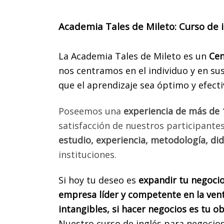
univer
Indu
Academia Tales de Mileto: Curso de 
para qu
Calc
La Academia Tales de Mileto es un
Cen
función
nos centramos en el individuo y en sus
¿Te 
que el aprendizaje sea óptimo y efecti
Poseemos una
experiencia de más de
INGRE
satisfacción de nuestros participante
estudio, experiencia, metodología, did
Nomb
instituciones.
Si hoy tu deseo es
expandir tu negoci
Telé
empresa líder y competente en la vent
intangibles, si hacer negocios es tu ob
Ingre
Nuestro curso de inglés para negocios 