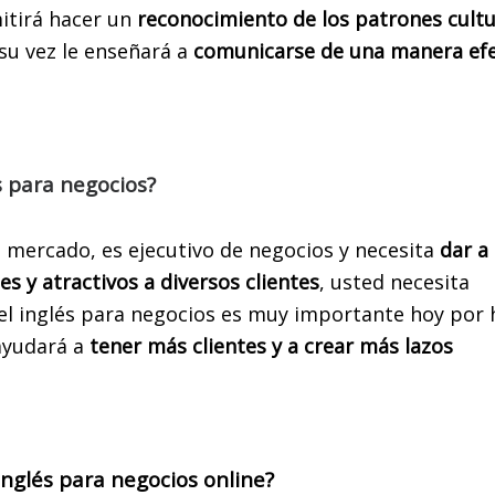
itirá hacer un
reconocimiento de los patrones cultu
 su vez le enseñará a
comunicarse de una manera efe
 para negocios?
BIERTA LAS INSCRIPCIONES P
 mercado, es ejecutivo de negocios y necesita
dar a
L CURSO REGULAR ENERO 2025
es y atractivos a diversos clientes
, usted necesita
el
inglés para negocios es muy importante hoy por 
AYO 2025 PARA LAS PRUEBAS 
ayudará a
tener más clientes y a crear más lazos
LECTIVIDAD, TANTO PARA LA 
COMO PARA LA EVAU!
quellos alumnos que deseen el
Curso Online, bien sea que se enc
nglés para negocios online?
acas, el interior del país o América Latina
, tenemos cupos disponi