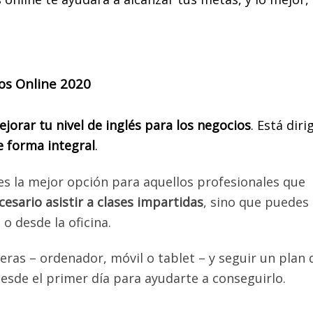
ios Online 2020
or deje sus datos solo si le interesa los temas de Selectividad p
do
(No para Post-Grados, ni Maestrías) y desee participar en la C
jorar tu nivel de inglés para los negocios
. Está diri
Virtual, de lo contrario por favor absténgase.
e forma integral
.
ra mayor información escríbanos vía WhatsApp al +58 424-148.8
es la mejor opción para aquellos profesionales que
cesario asistir a clases impartidas
, sino que puedes
o desde la oficina.
ieras – ordenador, móvil o tablet – y seguir un plan 
esde el primer día para ayudarte a conseguirlo.