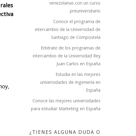
venezolanas con un curso
rales
preuniversitario
ctiva
Conoce el programa de
intercambio de la Universidad de
Santiago de Compostela
Entérate de los programas de
intercambio de la Universidad Rey
Juan Carlos en España
ARA
Estudia en las mejores
 A
universidades de Ingeniería en
hoy,
DE
España
PCE
Conoce las mejores universidades
para estudiar Marketing en España
uentren
¿TIENES ALGUNA DUDA O
bles y