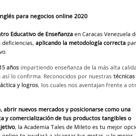
sidades públicas que compone cada Comunidad Autónoma Español
cción a las Instituciones involucradas en el proceso Venezolano-
inglés para negocios online 2020
edar admitido en una Universidad Pública en el Reino de España.
ulo de probabilidades de ingreso a una Universidad Pública en Es
tro Educativo de Enseñanza
en Caracas Venezuela 
 de las calificaciones de los últimos dos años de bachillerato.
 deficiencias,
aplicando la metodología correcta
pa
interesaría participar en nuestra charla virtual sobre oportunidad
vo.
estudio en España?
 15 años
impartiendo enseñanza de la más alta calida
SA LOS SIGUIENTES DATOS Y TE HAREMOS LLEGAR LA INFORM
s así lo confirma. Reconocidos por nuestras
técnicas
áctica y logros
, los cuales nos aventajan frente a ot
re y Apellido
País
o, abrir nuevos mercados y posicionarse como una
fono
Email
a y comercialización de tus productos tangibles o
jetivo
, la Academia Tales de Mileto es tu mejor opci
se el siguiente código
online te ayudará a alcanzar tus metas, y lo mejor,