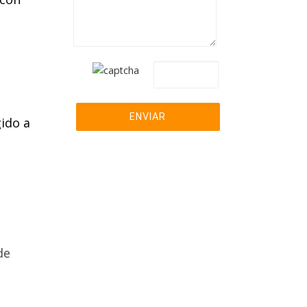
ara
Pre-
harla
gido a
039
de