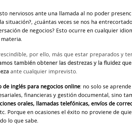
pueden reservarlos.
to nerviosos ante una llamada al no poder presenci
DAREMOS LA EVAU Y LA PCE AMBOS CRITERIOS
a situación?, ¿cuántas veces se nos ha entrecortado
PARA PODER APLICAR EN TODO EL REINO DE ESPAÑA
versación de negocios? Esto
ocurre en cualquier idio
 materia.
s Historia de España, Gramática y Literatura Española para co
todos los criterios de admisión en el Reino de España.
rescindible, por ello, más que estar preparados y te
IMER PASO PARA RESERVAR SU CUPO ES PARTICIPAR EN UNA 
tamos también obtener las destrezas y la fluidez que
IRTUAL RESPECTO A LAS OPORTUNIDADES DE ESTUDIOS EN L
meza
ante cualquier imprevisto.
IVERSIDADES PÚBLICAS DE ESPAÑA, DONDE HABLAREMOS DE 
SIGUIENTES PUNTOS:
o de inglés para negocios online
: no solo se aprende
rmación sobre posibilidades de estudio en Universidades de Esp
esariales, financieras y gestión documental, sino t
logación en España (requisito obligatorio para ingresar a una
iones orales, llamadas telefónicas, envíos de corre
idad pública o privada en el Reino de España).
tc. Porque en ocasiones el éxito no proviene de qui
orías para agendar citas para legalizar y apostillar documentos.
do lo que sabe.
orías para matricularse en el examen de selectividad y en las