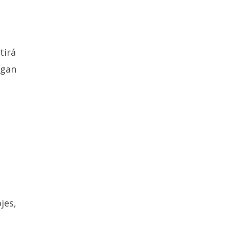
tirá
igan
jes,