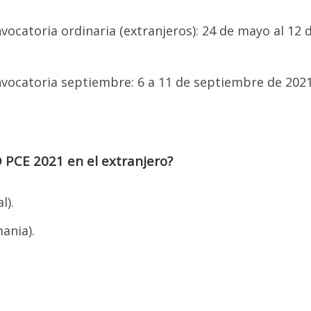
pueden reservarlos.
catoria ordinaria (extranjeros): 24 de mayo al 12 
DAREMOS LA EVAU Y LA PCE AMBOS CRITERIOS
PARA PODER APLICAR EN TODO EL REINO DE ESPAÑA
ocatoria septiembre: 6 a 11 de septiembre de 2021
s Historia de España, Gramática y Literatura Española para co
todos los criterios de admisión en el Reino de España.
IMER PASO PARA RESERVAR SU CUPO ES PARTICIPAR EN UNA 
IRTUAL RESPECTO A LAS OPORTUNIDADES DE ESTUDIOS EN L
 PCE 2021 en el extranjero?
IVERSIDADES PÚBLICAS DE ESPAÑA, DONDE HABLAREMOS DE 
SIGUIENTES PUNTOS:
l).
rmación sobre posibilidades de estudio en Universidades de Esp
ania).
logación en España (requisito obligatorio para ingresar a una
idad pública o privada en el Reino de España).
orías para agendar citas para legalizar y apostillar documentos.
orías para matricularse en el examen de selectividad y en las