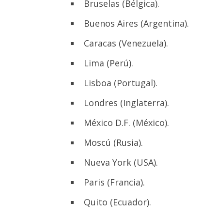
Bruselas (Bélgica).
univer
Indu
Buenos Aires (Argentina).
para qu
Caracas (Venezuela).
Calc
función
Lima (Perú).
¿Te 
Lisboa (Portugal).
Londres (Inglaterra).
INGRE
México D.F. (México).
Nomb
Moscú (Rusia).
Nueva York (USA).
Telé
Paris (Francia).
Quito (Ecuador).
Ingre