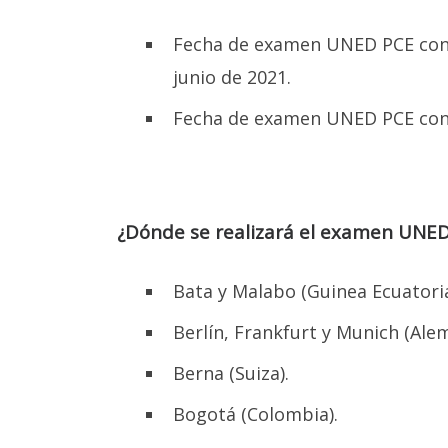
Fecha de examen UNED PCE convo
junio de 2021.
Fecha de examen UNED PCE conv
Daremo
EL PR
V
¿Dónde se realizará el examen UNED
UN
Bata y Malabo (Guinea Ecuatoria
Info
Berlín, Frankfurt y Munich (Alem
Homo
univers
Berna (Suiza).
Ases
Bogotá (Colombia).
Ases