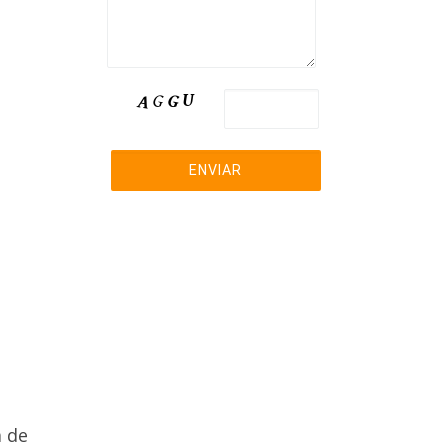
ara
Pre-
harla
039
a de