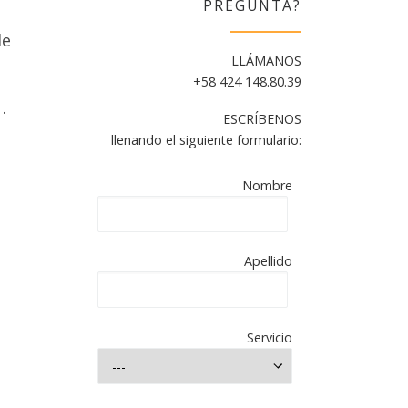
PREGUNTA?
de
LLÁMANOS
+58 424 148.80.39
.
ESCRÍBENOS
mpletar
llenando el siguiente formulario:
CHARLA
Nombre
AS
LOS
Apellido
aña.
Servicio