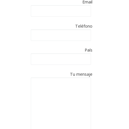
a.
Email
Español
paña en
Teléfono
es de
País
ACIÓN:
Tu mensaje