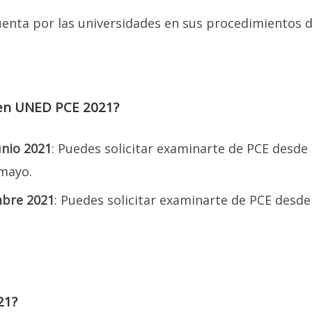
uenta por las universidades en sus procedimientos 
amen UNED PCE 2021?
BIERTA LAS INSCRIPCIONES P
nio 2021
: Puedes solicitar examinarte de PCE desde 
 mayo.
L CURSO REGULAR ENERO 2025
mbre 2021
: Puedes solicitar examinarte de PCE desde
AYO 2025 PARA LAS PRUEBAS 
LECTIVIDAD, TANTO PARA LA 
COMO PARA LA EVAU!
quellos alumnos que deseen el
Curso Online, bien sea que se enc
21?
acas, el interior del país o América Latina
, tenemos cupos disponi