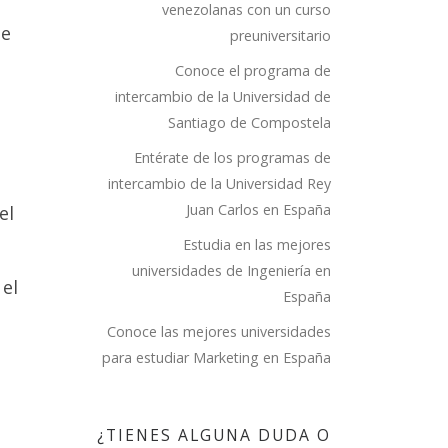
venezolanas con un curso
de
preuniversitario
Conoce el programa de
intercambio de la Universidad de
Santiago de Compostela
Entérate de los programas de
intercambio de la Universidad Rey
Juan Carlos en España
ARA
el
Estudia en las mejores
 A
universidades de Ingeniería en
 el
DE
España
PCE
Conoce las mejores universidades
para estudiar Marketing en España
uentren
¿TIENES ALGUNA DUDA O
bles y