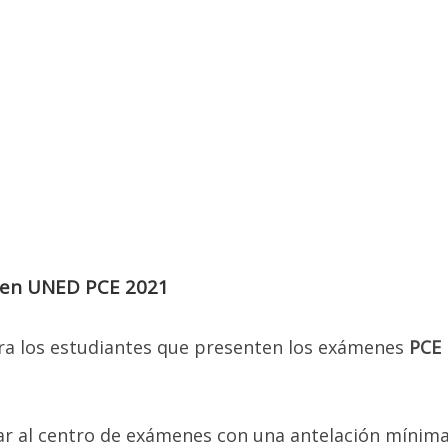
or deje sus datos solo si le interesa los temas de Selectividad p
do
(No para Post-Grados, ni Maestrías) y desee participar en la C
Virtual, de lo contrario por favor absténgase.
ra mayor información escríbanos vía WhatsApp al +58 424-148.8
amen UNED PCE 2021
a los estudiantes que presenten los exámenes
PCE
gar al centro de exámenes con una antelación mínim