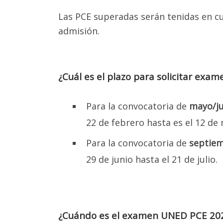
Las PCE superadas serán tenidas en c
admisión.
¿Cuál es el plazo para solicitar ex
¡A
Para la convocatoria de
mayo/ju
22 de febrero hasta es el 12 de
E
Para la convocatoria de
septie
M
29 de junio hasta el 21 de julio.
SE
Para a
¿Cuándo es el examen UNED PCE 20
en Car