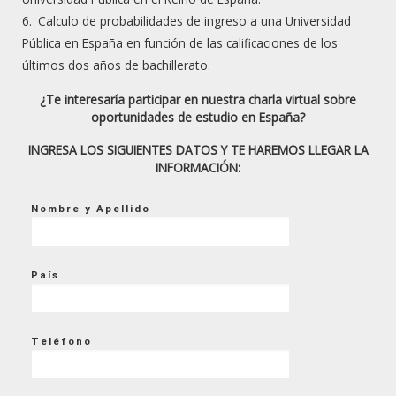
innecesarias que no les permite ingresar en la
Calculo de probabilidades de ingreso a una Universidad
universidad y solo hacen para sus propios
Pública en España en función de las calificaciones de los
últimos dos años de bachillerato.
beneficios y no el de los alumnos.
Contamos con
profesores altamente
¿Te interesaría participar en nuestra charla virtual sobre
oportunidades de estudio en España?
capacitados impartiendo clases de selectividad
INGRESA LOS SIGUIENTES DATOS Y TE HAREMOS LLEGAR LA
online y presencial
.
INFORMACIÓN:
95% de nuestros alumnos extranjeros logran
Nombre y Apellido
ingresar en la universidad española
.
Cada estudiante cuenta con
asesoría
personalizada
para la documentación
País
requerida para la prueba de selectividad, pasos
y guías para matriculación ante la institución e
Teléfono
inscripción en los Distritos Universitarios
(Comunidades Autónomas).