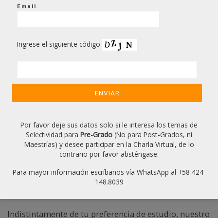
Email
Nuestros costos son
los más accesibles
.
No solo es preparación, también
gestionamos
la parte legal de cada alumno
.
Ingrese el siguiente código
Modalidades de preparación para las pruebas
de selectividad 2021
No hay excusas o limitaciones para prepararte.
Ofrecemos
clases en modalidad online
, para aquellos
Por favor deje sus datos solo si le interesa los temas de
Selectividad para
Pre-Grado
(No para Post-Grados, ni
que desean y puedan preparase desde la comodidad
Maestrías) y desee participar en la Charla Virtual, de lo
de su casa. Aquellos que prefieran asistir a un aula de
contrario por favor absténgase.
clases y tener interacción personal con profesores y
Para mayor información escríbanos vía WhatsApp al +58 424-
alumnos, en Caracas Venezuela, también ofrecemos
148.8039
clases en modalidad presencial
.
Indistintamente de tu preferencia de estudio, nuestro