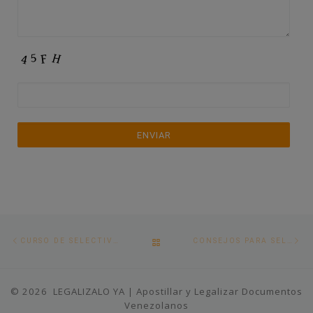
Post
Previous
Ne
BACK
CURSO DE SELECTIVIDAD UNED
CONSEJOS PARA SELECTIVIDAD EN 2021
post
po
navigation
TO
© 2026
LEGALIZALO YA | Apostillar y Legalizar Documentos
POST
Venezolanos