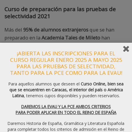
Curso de preparación para las pruebas de
selectividad 2021
Más del
95% de alumnos extranjeros
que se han
preparado en la
Academia Tales de Mileto
han
logrado
aprobar e ingresar en distintas e importantes
¡ABIERTA LAS INSCRIPCIONES PARA EL
universidades en España
.
CURSO REGULAR ENERO 2025 A MAYO 2025
PARA LAS PRUEBAS DE SELECTIVIDAD,
Esta academia se ha convertido en un semillero de
TANTO PARA LA PCE COMO PARA LA EVAU!
buena preparación en Hispanoamérica. Nos
centramos en
preparar a los alumnos en el examen
Para aquellos alumnos que deseen el
Curso Online, bien sea
que se encuentren en Caracas, el interior del país o América
de admisión Selectividad española
, en las troncales
Latina
, tenemos cupos disponibles y pueden reservarlos.
necesarias y escogidas en función de la carrera.
DAREMOS LA EVAU Y LA PCE AMBOS CRITERIOS
PARA PODER APLICAR EN TODO EL REINO DE ESPAÑA
Contamos con una experiencia de
más de 18
años preparando para las pruebas de selectividad
en
Daremos Historia de España, Gramática y Literatura Española
Caracas Venezuela. Por consiguiente, esto nos
para completar todos los criterios de admisión en el Reino de