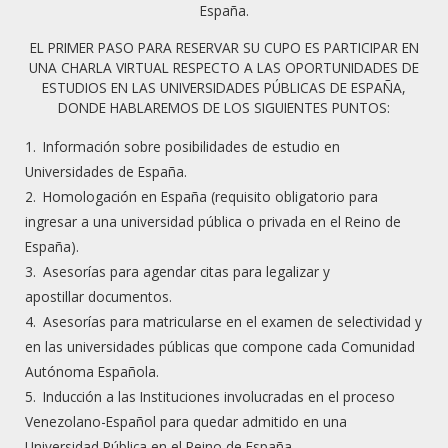
España.
permite ofrecer
cursos totalmente adaptados a todas
las necesidades y de gran eficacia
para que cada
EL PRIMER PASO PARA RESERVAR SU CUPO ES PARTICIPAR EN
UNA CHARLA VIRTUAL RESPECTO A LAS OPORTUNIDADES DE
estudiante obtenga
las mejores calificaciones
. De esta
ESTUDIOS EN LAS UNIVERSIDADES PÚBLICAS DE ESPAÑA,
manera puedan acceder a los estudios universitarios
DONDE HABLAREMOS DE LOS SIGUIENTES PUNTOS:
que deseen.
Información sobre posibilidades de estudio en
Universidades de España.
Ventajas de la preparación para las pruebas
de selectividad
Homologación en España (requisito obligatorio para
ingresar a una universidad pública o privada en el Reino de
Diplomas reconocidos
por el Ministerio de
España).
Asesorías para agendar citas para legalizar y
Educación Universitario con sus respectivos
apostillar documentos.
programas para ser válidos en el exterior.
Asesorías para matricularse en el examen de selectividad y
Preparamos a los alumnos en las
troncales
en las universidades públicas que compone cada Comunidad
Autónoma Española.
necesarias para ingresar en la universidad
Inducción a las Instituciones involucradas en el proceso
española siendo extranjero
a diferencia de
Venezolano-Español para quedar admitido en una
otras instituciones que agregan otras troncales
Universidad Pública en el Reino de España.