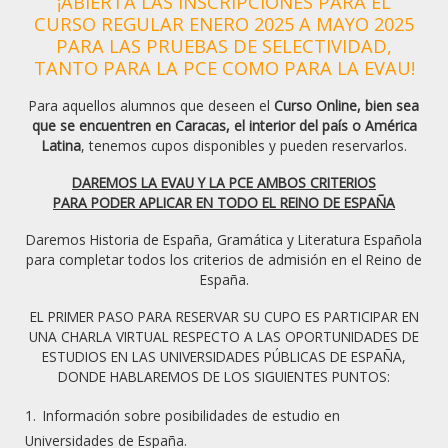
¡ABIERTA LAS INSCRIPCIONES PARA EL
CURSO REGULAR ENERO 2025 A MAYO 2025
PARA LAS PRUEBAS DE SELECTIVIDAD,
TANTO PARA LA PCE COMO PARA LA EVAU!
Para aquellos alumnos que deseen el
Curso Online, bien sea
que se encuentren en Caracas, el interior del país o América
Latina
, tenemos cupos disponibles y pueden reservarlos.
Vea también:
Curso de Preparación SAT en Caracas
DAREMOS LA EVAU Y LA PCE AMBOS CRITERIOS
Venezuela
PARA PODER APLICAR EN TODO EL REINO DE ESPAÑA
Academia de preparación para
Daremos Historia de España, Gramática y Literatura Española
examen SAT en Caracas Venezuela
para completar todos los criterios de admisión en el Reino de
España.
La Academia Tales de Mileto es un
Centro Educativo
EL PRIMER PASO PARA RESERVAR SU CUPO ES PARTICIPAR EN
UNA CHARLA VIRTUAL RESPECTO A LAS OPORTUNIDADES DE
de Enseñanza
en Caracas Venezuela donde nos
ESTUDIOS EN LAS UNIVERSIDADES PÚBLICAS DE ESPAÑA,
centramos en el estudiante y en sus deficiencias
DONDE HABLAREMOS DE LOS SIGUIENTES PUNTOS:
académicas
aplicando la metodología correcta
para
Información sobre posibilidades de estudio en
que el aprendizaje sea óptimo y de esta manera
Universidades de España.
pueda destacar sus habilidades y sea un aporte