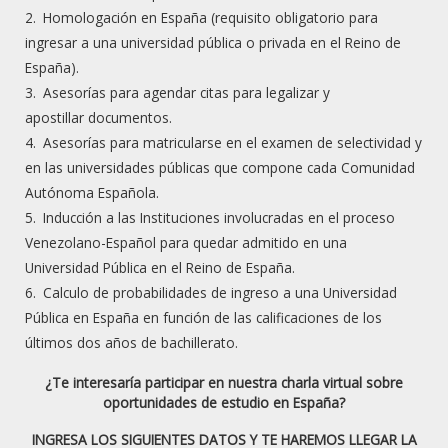
Homologación en España (requisito obligatorio para
positivo a la sociedad.
ingresar a una universidad pública o privada en el Reino de
España).
Poseemos una
experiencia de más de 15 años
Asesorías para agendar citas para legalizar y
potenciando a los estudiantes de los últimos años de
apostillar documentos.
bachillerato y graduados que deseen reforzar sus
Asesorías para matricularse en el examen de selectividad y
conocimientos en las áreas donde presentan
en las universidades públicas que compone cada Comunidad
deficiencias y que son necesarios para afrontar los
Autónoma Española.
primeros años de la Universidad.
Inducción a las Instituciones involucradas en el proceso
Venezolano-Español para quedar admitido en una
La satisfacción de los alumnos en su aprendizaje así
Universidad Pública en el Reino de España.
lo confirma. Reconocidos por nuestras
técnicas de
Calculo de probabilidades de ingreso a una Universidad
estudio, experiencia, metodología, didáctica y logros
,
Pública en España en función de las calificaciones de los
los cuales nos aventajan frente a otras instituciones.
últimos dos años de bachillerato.
Curso de preparación para examen
¿Te interesaría participar en nuestra charla virtual sobre
oportunidades de estudio en España?
SAT en Caracas Venezuela
INGRESA LOS SIGUIENTES DATOS Y TE HAREMOS LLEGAR LA