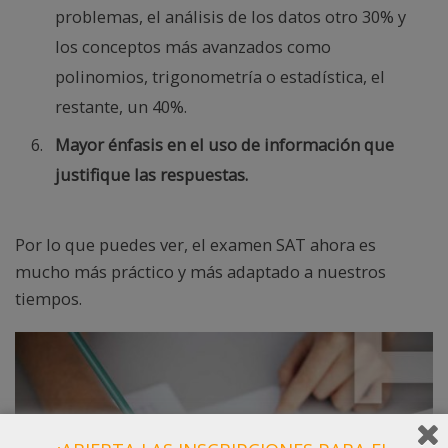
problemas, el análisis de los datos otro 30% y
los conceptos más avanzados como
polinomios, trigonometría o estadística, el
restante, un 40%.
Mayor énfasis en el uso de información que
justifique las respuestas.
Por lo que puedes ver, el examen SAT ahora es
mucho más práctico y más adaptado a nuestros
tiempos.