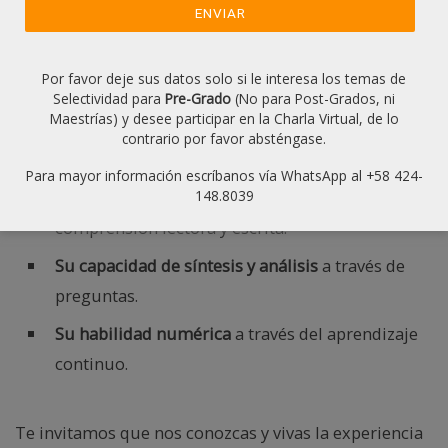
¿Cuál es la visión del curso de
preparación para examen SAT en
Caracas Venezuela?
Por favor deje sus datos solo si le interesa los temas de
Selectividad para
Pre-Grado
(No para Post-Grados, ni
Nuestra visión es formar alumnos capaces de
Maestrías) y desee participar en la Charla Virtual, de lo
contrario por favor absténgase.
desarrollar:
Para mayor información escríbanos vía WhatsApp al +58 424-
Ensayos bajo un análisis integral
destacando su
148.8039
comprensión lectora y escrita.
Su capacidad de síntesis y análisis
a través de
preguntas.
Su habilidad numérica
a través del aprendizaje
continuo.
Te invitamos que nos conozcas y vivas la experiencia