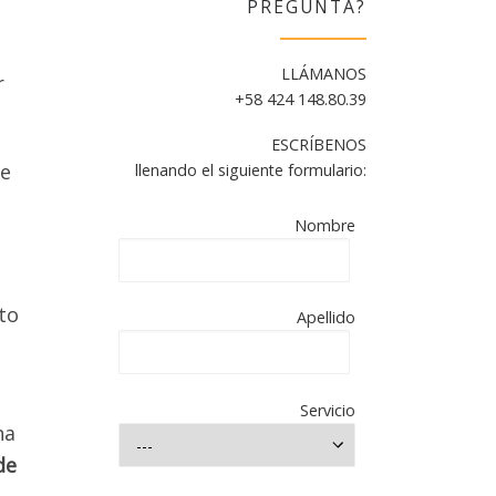
PREGUNTA?
LLÁMANOS
r
+58 424 148.80.39
ESCRÍBENOS
mpletar
de
llenando el siguiente formulario:
CHARLA
Nombre
AS
LOS
to
Apellido
aña.
Servicio
na
de