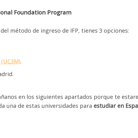
tional Foundation Program
 del método de ingreso de IFP, tienes 3 opciones:
d (UC3M)
.
BIERTA LAS INSCRIPCIONES P
drid.
L CURSO REGULAR ENERO 2025
AYO 2025 PARA LAS PRUEBAS 
páñanos en los siguientes apartados porque te esta
LECTIVIDAD, TANTO PARA LA 
da una de estas universidades para
estudiar en Espa
COMO PARA LA EVAU!
quellos alumnos que deseen el
Curso Online, bien sea que se enc
acas, el interior del país o América Latina
, tenemos cupos disponi