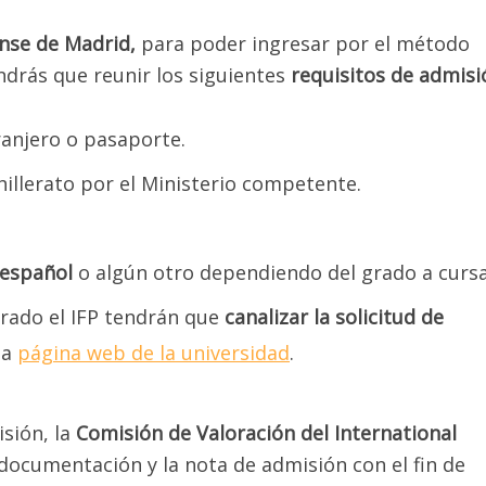
nse de Madrid,
para poder ingresar por el método
drás que reunir los siguientes
requisitos de admisi
anjero o pasaporte.
or deje sus datos solo si le interesa los temas de Selectividad p
do
(No para Post-Grados, ni Maestrías) y desee participar en la C
illerato por el Ministerio competente.
Virtual, de lo contrario por favor absténgase.
ra mayor información escríbanos vía WhatsApp al +58 424-148.8
 español
o algún otro dependiendo del grado a cursa
erado el IFP tendrán que
canalizar la solicitud de
la
página web de la universidad
.
sión, la
Comisión de Valoración del International
documentación y la nota de admisión con el fin de