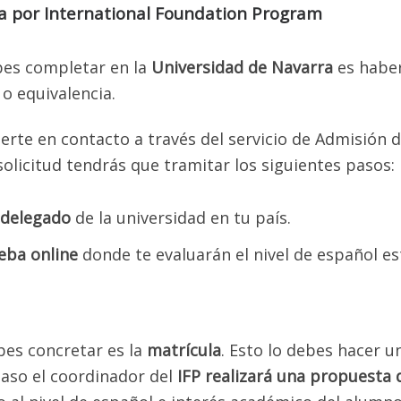
ra por International Foundation Program
pueden reservarlos.
DAREMOS LA EVAU Y LA PCE AMBOS CRITERIOS
es completar en la
Universidad de Navarra
es habe
PARA PODER APLICAR EN TODO EL REINO DE ESPAÑA
o equivalencia.
s Historia de España, Gramática y Literatura Española para co
erte en contacto a través del servicio de Admisión 
todos los criterios de admisión en el Reino de España.
solicitud tendrás que tramitar los siguientes pasos:
IMER PASO PARA RESERVAR SU CUPO ES PARTICIPAR EN UNA 
IRTUAL RESPECTO A LAS OPORTUNIDADES DE ESTUDIOS EN L
 delegado
de la universidad en tu país.
IVERSIDADES PÚBLICAS DE ESPAÑA, DONDE HABLAREMOS DE 
SIGUIENTES PUNTOS:
eba online
donde te evaluarán el nivel de español es
rmación sobre posibilidades de estudio en Universidades de Esp
logación en España (requisito obligatorio para ingresar a una
idad pública o privada en el Reino de España).
es concretar es la
matrícula
. Esto lo debes hacer u
orías para agendar citas para legalizar y apostillar documentos.
paso el coordinador del
IFP realizará una propuesta 
orías para matricularse en el examen de selectividad y en las