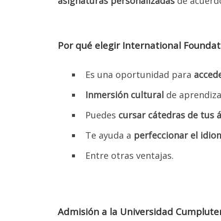
asignaturas personalizadas
de acuerdo
univer
Indu
para qu
Calc
Por qué elegir International Founda
función
Es una oportunidad para
accede
¿Te 
Inmersión cultural
de aprendiza
INGRE
Puedes
cursar cátedras de tus á
Te ayuda a
perfeccionar el idi
Nomb
Entre otras ventajas.
Telé
Admisión a la Universidad Cumplute
Ingre