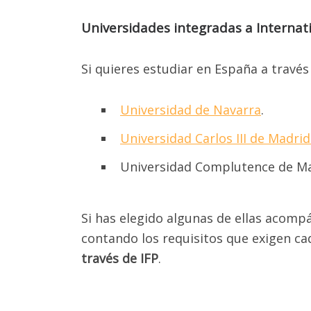
Universidades integradas a Interna
Si quieres estudiar en España a través
Universidad de Navarra
.
Universidad Carlos III de Madri
¡A
Universidad Complutence de Ma
E
M
Si has elegido algunas de ellas acom
SE
contando los requisitos que exigen ca
través de IFP
.
Para a
en Car