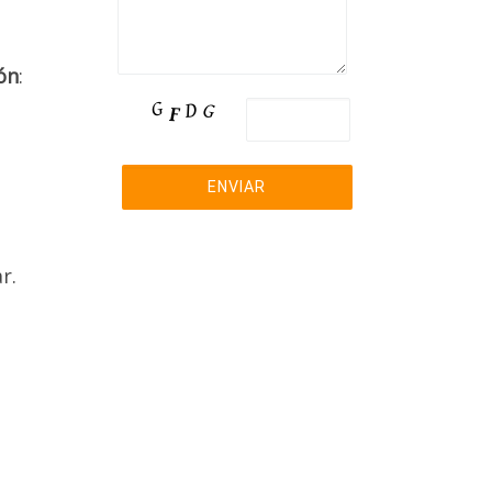
ón
:
ara
Pre-
harla
039
r.