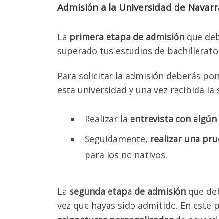
Admisión a la Universidad de Navar
La
primera etapa de admisión
que deb
superado tus estudios de bachillerato 
Daremo
Para solicitar la admisión deberás pon
esta universidad y una vez recibida la 
EL PR
V
Realizar la
entrevista con algún
UN
Seguidamente,
realizar una pru
Info
para los no nativos.
Homo
univers
La
segunda etapa de admisión
que deb
Ases
vez que hayas sido admitido. En este 
Ases