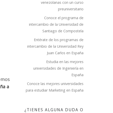
venezolanas con un curso
preuniversitario
Conoce el programa de
intercambio de la Universidad de
Santiago de Compostela
Entérate de los programas de
intercambio de la Universidad Rey
Juan Carlos en España
ARA
Estudia en las mejores
 A
universidades de Ingeniería en
DE
España
remos
PCE
Conoce las mejores universidades
ña a
para estudiar Marketing en España
uentren
¿TIENES ALGUNA DUDA O
bles y