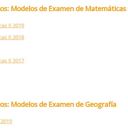
eros: Modelos de Examen de Matemáticas I
as II 2019
as II 2018
or deje sus datos solo si le interesa los temas de Selectividad p
do
(No para Post-Grados, ni Maestrías) y desee participar en la C
Virtual, de lo contrario por favor absténgase.
as II 2017
ra mayor información escríbanos vía WhatsApp al +58 424-148.8
eros: Modelos de Examen de Geografía
 2019