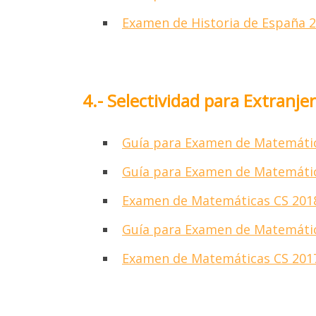
univer
Examen de Historia de España 
Indu
para qu
Calc
función
4.- Selectividad para Extran
¿Te 
Guía para Examen de Matemáti
INGRE
Guía para Examen de Matemáti
Nomb
Examen de Matemáticas CS 201
Guía para Examen de Matemáti
Telé
Examen de Matemáticas CS 201
Ingre