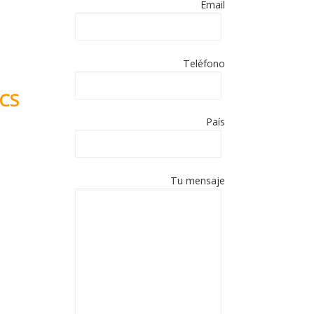
a.
Email
Español
paña en
Teléfono
 CS
es de
País
ACIÓN:
Tu mensaje