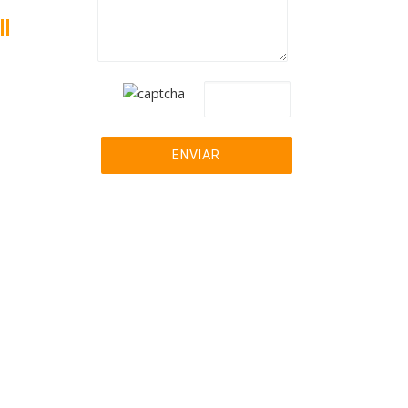
I
ara
Pre-
harla
039