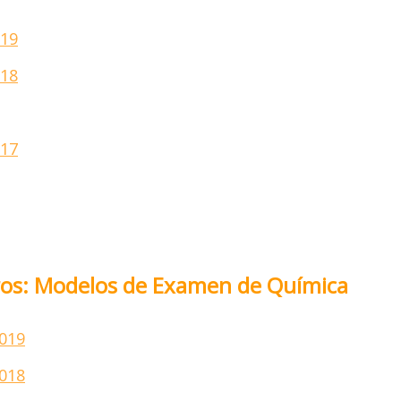
019
018
017
BIERTA LAS INSCRIPCIONES P
L CURSO REGULAR ENERO 2025
AYO 2025 PARA LAS PRUEBAS 
jeros: Modelos de Examen de Química
LECTIVIDAD, TANTO PARA LA 
COMO PARA LA EVAU!
019
018
quellos alumnos que deseen el
Curso Online, bien sea que se enc
acas, el interior del país o América Latina
, tenemos cupos disponi