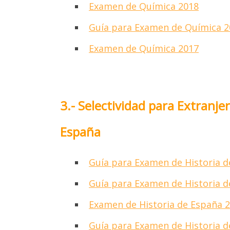
Examen de Química 2018
Guía para Examen de Química 2
Examen de Química 2017
Daremo
3.- Selectividad para Extranj
EL PR
V
UN
España
Info
Guía para Examen de Historia d
Homo
Guía para Examen de Historia d
univers
Examen de Historia de España 
Ases
Ases
Guía para Examen de Historia d