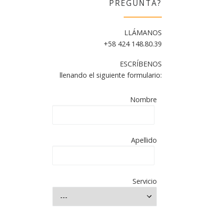
PREGUNTA?
LLÁMANOS
+58 424 148.80.39
ESCRÍBENOS
mpletar
llenando el siguiente formulario:
CHARLA
Nombre
AS
LOS
Apellido
aña.
Servicio