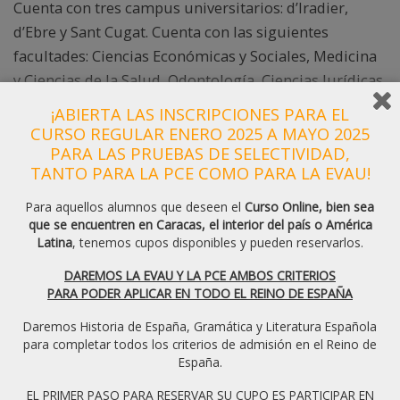
Cuenta con tres campus universitarios: d’Iradier,
d’Ebre y Sant Cugat. Cuenta con las siguientes
facultades: Ciencias Económicas y Sociales, Medicina
y Ciencias de la Salud, Odontología, Ciencias Jurídicas
y Políticas, Ciencias de la Comunicación,
¡ABIERTA LAS INSCRIPCIONES PARA EL
Humanidades y Educación. Además, es la sede de los
CURSO REGULAR ENERO 2025 A MAYO 2025
PARA LAS PRUEBAS DE SELECTIVIDAD,
Institutos Carlomagno de Estudios Europeos (ICEE,
TANTO PARA LA PCE COMO PARA LA EVAU!
Estudios Superiores de la Familia (IESF), Estudios
Superiores de Bioética, Global de Salud Pública y
Para aquellos alumnos que deseen el
Curso Online, bien sea
Política Sanitaria y de la Clínica Universitaria de
que se encuentren en Caracas, el interior del país o América
Latina
, tenemos cupos disponibles y pueden reservarlos.
Odontología (CUO).
DAREMOS LA EVAU Y LA PCE AMBOS CRITERIOS
Más información:
www.uic.es
PARA PODER APLICAR EN TODO EL REINO DE ESPAÑA
Daremos Historia de España, Gramática y Literatura Española
Universidad de Lleida, España
para completar todos los criterios de admisión en el Reino de
España.
Con 700 años de fundada, es una de los centros
EL PRIMER PASO PARA RESERVAR SU CUPO ES PARTICIPAR EN
educativos más antiguos de España. La Universidad