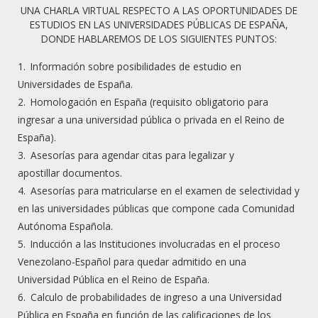
UNA CHARLA VIRTUAL RESPECTO A LAS OPORTUNIDADES DE
de Lleida es una universidad pública, que se define
ESTUDIOS EN LAS UNIVERSIDADES PÚBLICAS DE ESPAÑA,
como “dinámica, innovadora y moderna, al servicio de
DONDE HABLAREMOS DE LOS SIGUIENTES PUNTOS:
la sociedad y con vocación universal.” Destacan el
Información sobre posibilidades de estudio en
programa de prácticas en empresas, la Bolsa de
Universidades de España.
Trabajo y el apoyo psicopedagógico que brindan a los
Homologación en España (requisito obligatorio para
estudiantes. Posee una Escuela Técnica Superior en
ingresar a una universidad pública o privada en el Reino de
Ingeniería Agraria, Escuelas Universitarias en
España).
Enfermería, Relaciones Laborales, Turismo y Trabajo
Asesorías para agendar citas para legalizar y
Social, el Instituto Nacional de Educación Física de
apostillar documentos.
Cataluña y facultades en Educación, Economía, Letras
Asesorías para matricularse en el examen de selectividad y
en las universidades públicas que compone cada Comunidad
y Medicina.
Autónoma Española.
Más información:
www.udl.es
Inducción a las Instituciones involucradas en el proceso
Venezolano-Español para quedar admitido en una
UManresa (Universidad de Vic – Universidad
Universidad Pública en el Reino de España.
Central de Cataluña), España
Calculo de probabilidades de ingreso a una Universidad
Pública en España en función de las calificaciones de los